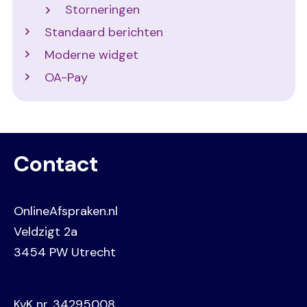
Storneringen
Standaard berichten
Moderne widget
OA-Pay
Contact
OnlineAfspraken.nl
Veldzigt 2a
3454 PW Utrecht
KvK nr. 34295008