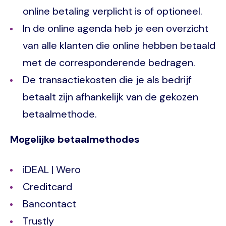
online betaling verplicht is of optioneel.
In de online agenda heb je een overzicht
van alle klanten die online hebben betaald
met de corresponderende bedragen.
De transactiekosten die je als bedrijf
betaalt zijn afhankelijk van de gekozen
betaalmethode.
Mogelijke betaalmethodes
iDEAL | Wero
Creditcard
Bancontact
Trustly