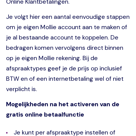
Online Klantbetalingen.
Je volgt hier een aantal eenvoudige stappen
om je eigen Mollie account aan te maken of
je al bestaande account te koppelen. De
bedragen komen vervolgens direct binnen
op je eigen Mollie rekening. Bij de
afspraaktypes geef je de prijs op inclusief
BTW en of een internetbetaling wel of niet
verplicht is.
Mogelijkheden na het activeren van de
gratis online betaalfunctie
Je kunt per afspraaktype instellen of