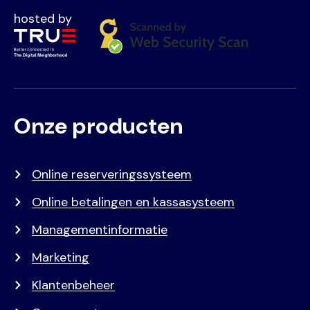
hosted by
Onze producten
Voet
Primair
menu
Online reserveringssysteem
Online betalingen en kassasysteem
Managementinformatie
Marketing
Klantenbeheer