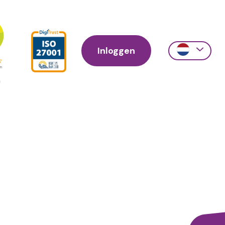
Inloggen
Action
links
scroll