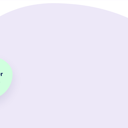
onze moderne boeking
r
→
Alles-in-één
oor jouw bedrijf in één