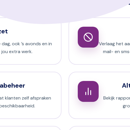
zet
dag, ook ’s avonds en in
Verlaag het a
 jou extra werk.
mail- en sms
dabeheer
Al
at klanten zelf afspraken
Bekijk rapp
beschikbaarheid.
gro