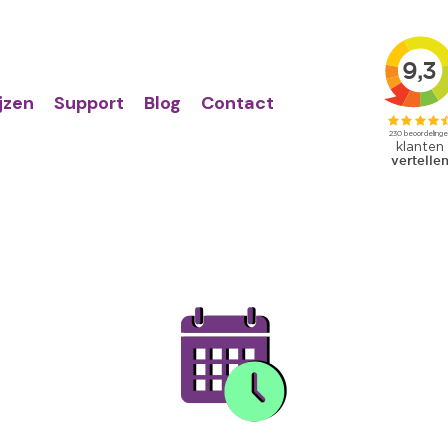
Action
Primair
links
menu
ijzen
Support
Blog
Contact
Image