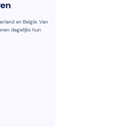
ven
rland en België. Van
nnen dagelijks hun