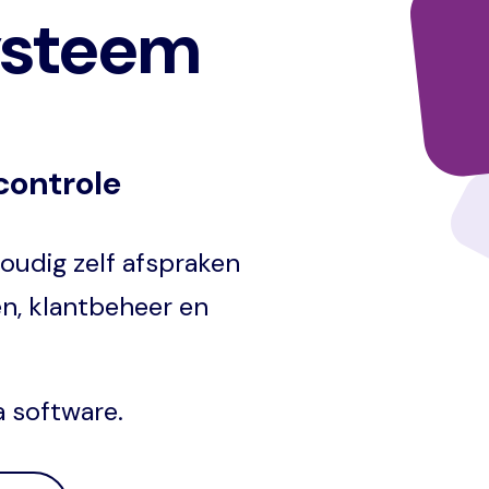
ysteem
controle
voudig zelf afspraken
n, klantbeheer en
a software.