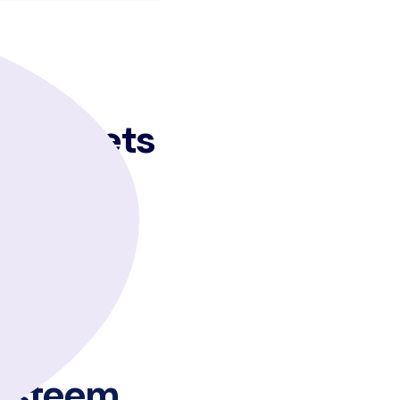
swidgets
 systeem