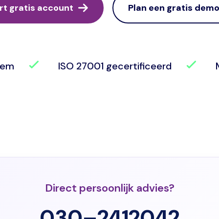
rt gratis account
Plan een gratis dem
eem
ISO 27001 gecertificeerd
M
Direct persoonlijk advies?
030–2412042