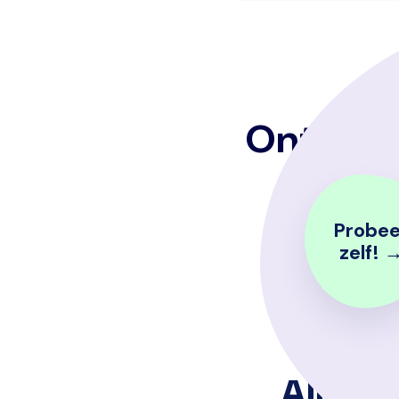
Ontdek 
Probee
zelf! 
Alles v