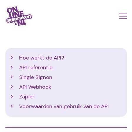
Naar
de
Actio
Ope
hoofdinhoud
links
me
Onlineafspraken.nl
scroll
mobi
Developers
Hoe werkt de API?
API referentie
Single Signon
API Webhook
Zapier
Voorwaarden van gebruik van de API