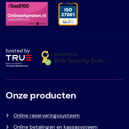
hosted by
Onze producten
Voet
Primair
menu
Online reserveringssysteem
Online betalingen en kassasysteem