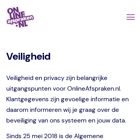
Naar
de
Actio
Ope
hoofdinhoud
links
me
Onlineafspraken.nl
scroll
Veiligheid
mobi
Veiligheid en privacy zijn belangrijke
uitgangspunten voor OnlineAfspraken.nl.
Klantgegevens zijn gevoelige informatie en
daarom informeren wij je graag over de
beveiliging van ons systeem en jouw data.
Sinds 25 mei 2018 is de Algemene