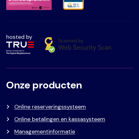
hosted by
Onze producten
Voet
Primair
menu
Online reserveringssysteem
Online betalingen en kassasysteem
Managementinformatie