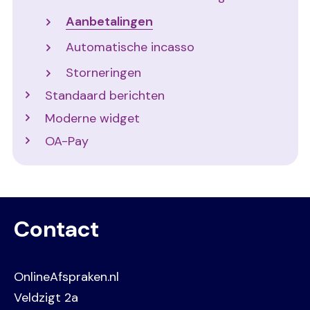
Aanbetalingen
Automatische incasso
Storneringen
Standaard berichten
Moderne widget
OA-Pay
Contact
OnlineAfspraken.nl
Veldzigt 2a