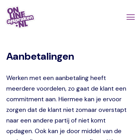
Naar
de
Actio
Ope
hoofdinhoud
links
me
Onlineafspraken.nl
scroll
Aanbetalingen
mobi
Werken met een aanbetaling heeft
meerdere voordelen, zo gaat de klant een
commitment aan. Hiermee kan je ervoor
zorgen dat de klant niet zomaar overstapt
naar een andere partij of niet komt
opdagen. Ook kan je door middel van de