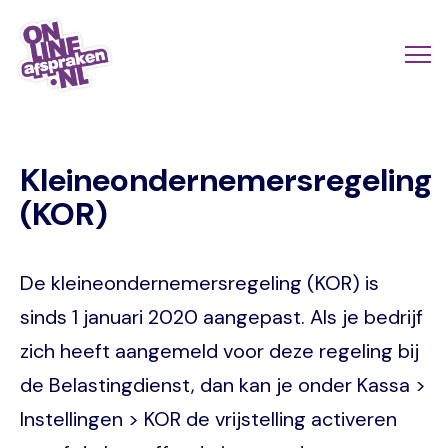
Naar
de
Actio
Ope
hoofdinhoud
links
me
Onlineafspraken.nl
scroll
Kleineondernemersregeling
mobi
(KOR)
De kleineondernemersregeling (KOR) is
sinds 1 januari 2020 aangepast. Als je bedrijf
zich heeft aangemeld voor deze regeling bij
de Belastingdienst, dan kan je onder Kassa >
Instellingen > KOR de vrijstelling activeren