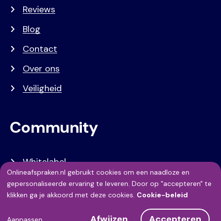
Reviews
Blog
Contact
Over ons
Veiligheid
Community
Whitelabel
Onlineafspraken.nl gebruikt cookies om een naadloze en
Developers
Gebruik
gepersonaliseerde ervaring te leveren. Door op "accepteren" te
klikken ga je akkoord met deze cookies.
Cookie-beleid
API Referentie
van
Afwijzen
Accepteren
Aanpassen