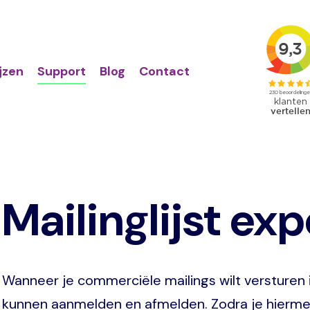
Action
Primair
links
menu
ijzen
Support
Blog
Contact
Mailinglijst ex
Wanneer je commerciële mailings wilt versturen is
kunnen aanmelden en afmelden. Zodra je hierme