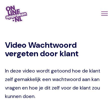
Naar
de
Actio
Ope
hoofdinhoud
links
me
Onlineafspraken.nl
scroll
Video Wachtwoord
mobi
vergeten door klant
In deze video wordt getoond hoe de klant
zelf gemakkelijk een wachtwoord aan kan
vragen en hoe je dit zelf voor de klant zou
kunnen doen.