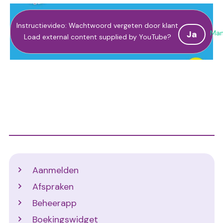
Instructievideo: Wachtwoord vergeten door klant
Man
Ja
Load external content supplied by
YouTube
?
Support
Aanmelden
Afspraken
Beheerapp
Boekingswidget