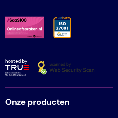
hosted by
Onze producten
Voet
Primair
menu