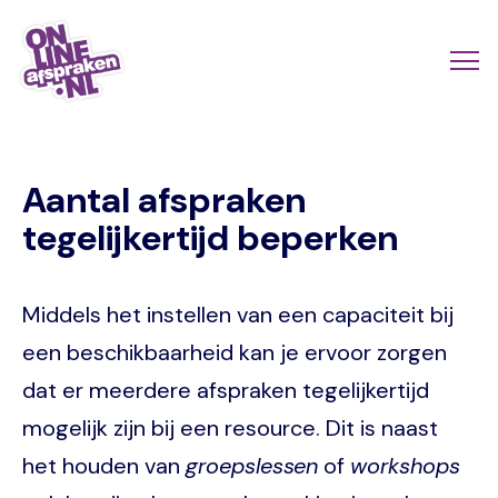
Naar
de
Actio
Ope
hoofdinhoud
links
me
Onlineafspraken.nl
scroll
Aantal afspraken
mobi
tegelijkertijd beperken
Middels het instellen van een capaciteit bij
een beschikbaarheid kan je ervoor zorgen
dat er meerdere afspraken tegelijkertijd
mogelijk zijn bij een resource. Dit is naast
het houden van
groepslessen
of
workshops