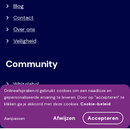
Blog
Contact
Over ons
Veiligheid
Community
Whitelabel
Onlineafspraken.nl gebruikt cookies om een naadloze en
Developers
Gebruik
gepersonaliseerde ervaring te leveren. Door op "accepteren" te
klikken ga je akkoord met deze cookies.
Cookie-beleid
API Referentie
van
Afwijzen
Accepteren
persoonsgegevens
Referenties
Aanpassen