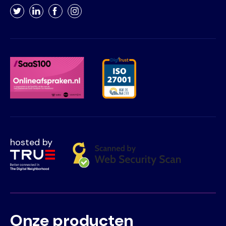
Twitter
LinkedIn
Facebook
Instagram
hosted by
Onze producten
Voet
Primair