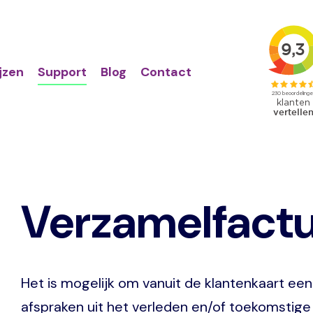
Action
Primair
links
menu
ijzen
Support
Blog
Contact
Verzamelfact
Het is mogelijk om vanuit de klantenkaart ee
afspraken uit het verleden en/of toekomstige 