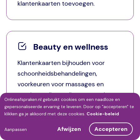
klantenkaarten toevoegen.
Beauty en wellness
Klantenkaarten bijhouden voor
schoonheidsbehandelingen,
voorkeuren voor massages en
overige wellness diensten opslaan,
Onlineafspraken.nl gebruikt cookies om een naadloze en
klant nieuwe afspraken laten
Gebruik
gepersonaliseerde ervaring te leveren. Door op "accepteren" te
klikken ga je akkoord met deze cookies.
Cookie-beleid
inplannen.
van
Afwijzen
Accepteren
persoonsgegevens
Aanpassen