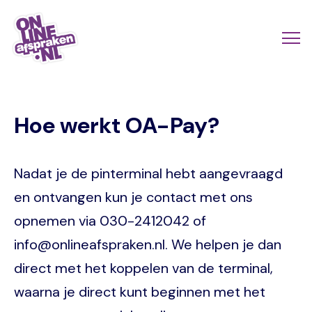
Naar
de
Actio
Ope
hoofdinhoud
links
me
Onlineafspraken.nl
scroll
Hoe werkt OA-Pay?
mobi
Nadat je de pinterminal hebt aangevraagd
en ontvangen kun je contact met ons
opnemen via 030-2412042 of
info@onlineafspraken.nl. We helpen je dan
direct met het koppelen van de terminal,
waarna je direct kunt beginnen met het