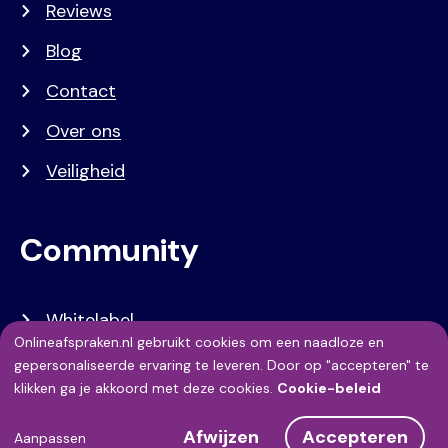
Reviews
Blog
Contact
Over ons
Veiligheid
Community
Whitelabel
Onlineafspraken.nl gebruikt cookies om een naadloze en
Developers
Gebruik
gepersonaliseerde ervaring te leveren. Door op "accepteren" te
klikken ga je akkoord met deze cookies.
Cookie-beleid
API Referentie
van
Afwijzen
Accepteren
Referenties
Aanpassen