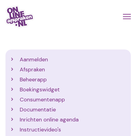
Naar
de
Actio
Ope
hoofdinhoud
links
me
Onlineafspraken.nl
scroll
mobi
Support
Aanmelden
Afspraken
Beheerapp
Boekingswidget
Consumentenapp
Documentatie
Inrichten online agenda
Instructievideo's