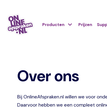
Naar
de
Action
hoofdinhoud
Hoofdnavigatie
Primair
Producten
Prijzen
Supp
links
menu
scroll
Onlineafspraken.nl
mobile
Over ons
Bij OnlineAfspraken.nl willen we voor o
Daarvoor hebben we een compleet online