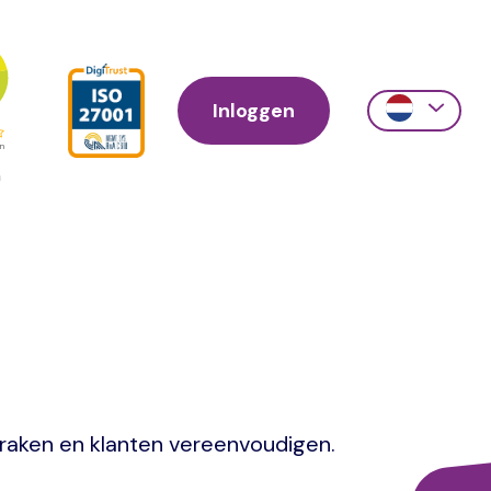
Inloggen
Action
links
scroll
praken en klanten vereenvoudigen.