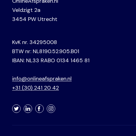
OnlineAfspraken.nl
Veldzigt 2a
3454 PW Utrecht
KvK nr. 34295008
BTW nr: NL8190.52.905.B01
IBAN: NL33 RABO 0134 1465 81
info@onlineafspraken.nl
+31 (30) 241 20 42
Twitter
LinkedIn
Facebook
Instagram