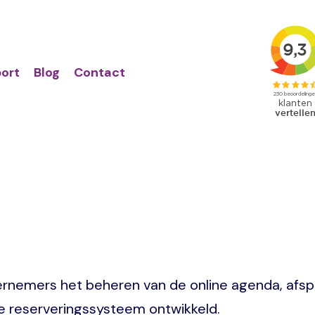
Action
Primair
links
menu
ort
Blog
Contact
ndernemers het beheren van de online agenda, afs
 reserveringssysteem ontwikkeld.