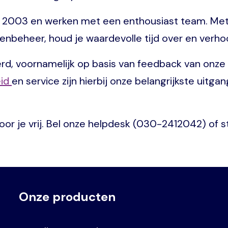
 in 2003 en werken met een enthousiast team. Met
nbeheer, houd je waardevolle tijd over en verhoog
d, voornamelijk op basis van feedback van onze kl
eid
en service zijn hierbij onze belangrijkste uitg
or je vrij. Bel onze helpdesk (030-2412042) of s
Onze producten
Voet
Primair
menu