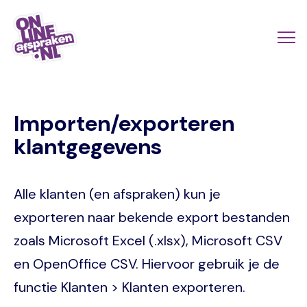
Naar
de
Actio
Ope
hoofdinhoud
links
me
Onlineafspraken.nl
scroll
Importen/exporteren
mobi
klantgegevens
Alle klanten (en afspraken) kun je
exporteren naar bekende export bestanden
zoals Microsoft Excel (.xlsx), Microsoft CSV
en OpenOffice CSV. Hiervoor gebruik je de
functie Klanten > Klanten exporteren.