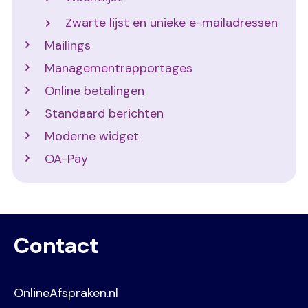
Zwarte lijst en unieke e-mailadressen
Mailings
Managementrapportages
Online betalingen
Standaard berichten
Moderne widget
OA-Pay
Contact
OnlineAfspraken.nl