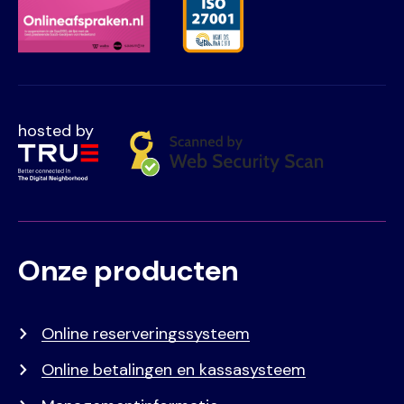
hosted by
Onze producten
Voet
Primair
menu
Online reserveringssysteem
Online betalingen en kassasysteem