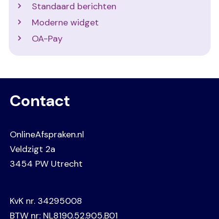
Standaard berichten
Moderne widget
OA-Pay
Contact
OnlineAfspraken.nl
Veldzigt 2a
3454 PW Utrecht
KvK nr. 34295008
BTW nr: NL8190.52.905.B01