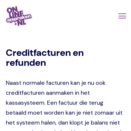
Naar
de
Actio
Ope
hoofdinhoud
links
me
Onlineafspraken.nl
scroll
Creditfacturen en
mobi
refunden
Naast normale facturen kan je nu ook
creditfacturen aanmaken in het
kassasysteem. Een factuur die terug
betaald moet worden kan je niet zomaar uit
het systeem halen, dan klopt je balans niet