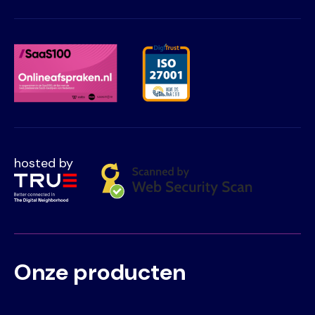
hosted by
Onze producten
Voet
Primair
menu