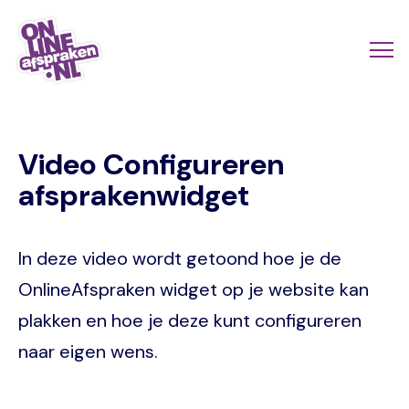
Naar
de
Actio
Ope
hoofdinhoud
links
me
Onlineafspraken.nl
scroll
Video Configureren
mobi
afsprakenwidget
In deze video wordt getoond hoe je de
OnlineAfspraken widget op je website kan
plakken en hoe je deze kunt configureren
naar eigen wens.