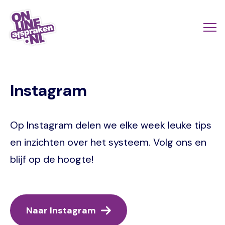
Naar
de
Actio
Ope
hoofdinhoud
links
me
Onlineafspraken.nl
scroll
Instagram
mobi
Op Instagram delen we elke week leuke tips
en inzichten over het systeem. Volg ons en
blijf op de hoogte!
Naar Instagram