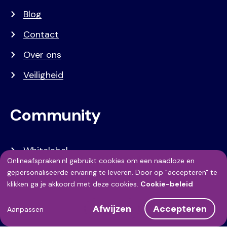
Blog
Contact
Over ons
Veiligheid
Community
Whitelabel
Onlineafspraken.nl gebruikt cookies om een naadloze en
Developers
Gebruik
gepersonaliseerde ervaring te leveren. Door op "accepteren" te
klikken ga je akkoord met deze cookies.
Cookie-beleid
van
API Referentie
Afwijzen
Accepteren
persoonsgegevens
Aanpassen
Referenties