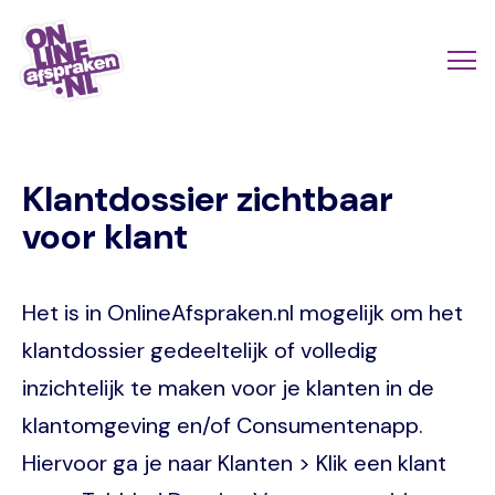
Naar
de
Actio
Ope
hoofdinhoud
links
me
Onlineafspraken.nl
scroll
Klantdossier zichtbaar
mobi
voor klant
Het is in OnlineAfspraken.nl mogelijk om het
klantdossier gedeeltelijk of volledig
inzichtelijk te maken voor je klanten in de
klantomgeving en/of Consumentenapp.
Hiervoor ga je naar Klanten > Klik een klant