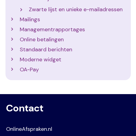
Zwarte lijst en unieke e-mailadressen
Mailings
Managementrapportages
Online betalingen
Standaard berichten
Moderne widget
OA-Pay
Contact
OnlineAfspraken.nl