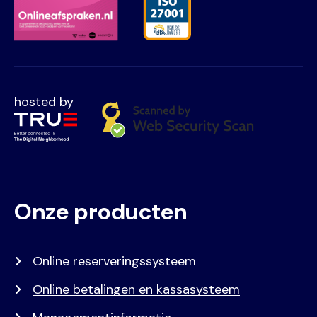
hosted by
Onze producten
Voet
Primair
menu
Online reserveringssysteem
Online betalingen en kassasysteem