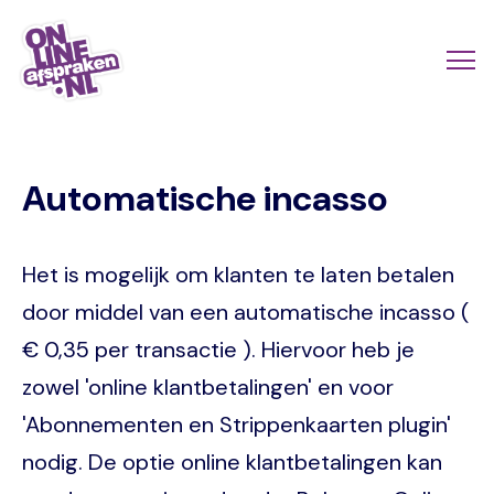
Naar
de
Actio
Ope
hoofdinhoud
links
me
Onlineafspraken.nl
scroll
Automatische incasso
mobi
Het is mogelijk om klanten te laten betalen
door middel van een automatische incasso (
€ 0,35 per transactie ). Hiervoor heb je
zowel 'online klantbetalingen' en voor
'Abonnementen en Strippenkaarten plugin'
nodig. De optie online klantbetalingen kan