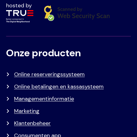
hosted by
Onze producten
Voet
Primair
menu
Online reserveringssysteem
Online betalingen en kassasysteem
Managementinformatie
Marketing
Klantenbeheer
Consumenten app