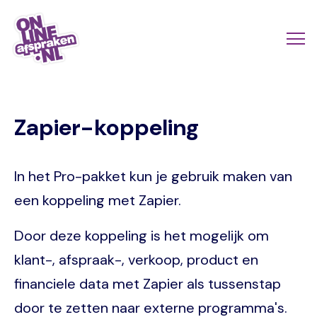
Naar
de
Actio
Ope
hoofdinhoud
links
me
Onlineafspraken.nl
scroll
Zapier-koppeling
mobi
In het Pro-pakket kun je gebruik maken van
een koppeling met Zapier.
Door deze koppeling is het mogelijk om
klant-, afspraak-, verkoop, product en
financiele data met Zapier als tussenstap
door te zetten naar externe programma's.