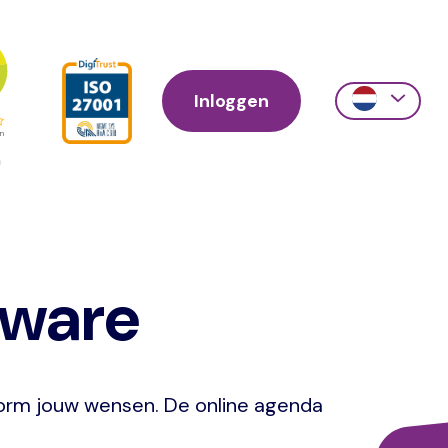
Inloggen
Action
links
scroll
tware
form jouw wensen. De online agenda