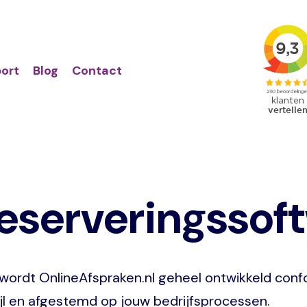
Action
Primair
links
menu
ort
Blog
Contact
reserveringssof
wordt OnlineAfspraken.nl geheel ontwikkeld con
stijl en afgestemd op jouw bedrijfsprocessen.