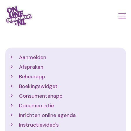
Naar
de
Actio
Ope
hoofdinhoud
links
me
Onlineafspraken.nl
scroll
mobi
Support
Aanmelden
Afspraken
Beheerapp
Boekingswidget
Consumentenapp
Documentatie
Inrichten online agenda
Instructievideo's