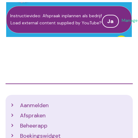
Instructievideo: Afspraak inplannen als bedrijf
Manage 
Ja
Load external content supplied by
YouTube
?
Support
Aanmelden
Afspraken
Beheerapp
Boekingswidget