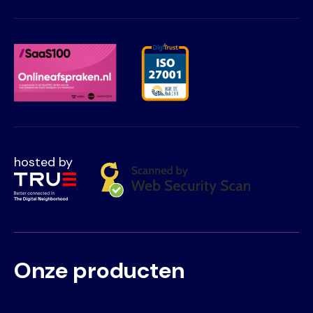
hosted by
Onze producten
Voet
Primair
menu