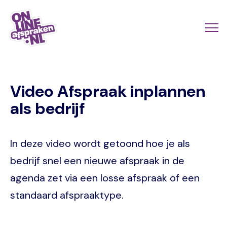
Naar
de
Actio
Ope
hoofdinhoud
links
me
Onlineafspraken.nl
scroll
Video Afspraak inplannen
mobi
als bedrijf
In deze video wordt getoond hoe je als
bedrijf snel een nieuwe afspraak in de
agenda zet via een losse afspraak of een
standaard afspraaktype.