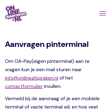
Skip
to
Actio
Ope
main
links
me
Onlineafspraken.nl
content
scroll
Aanvragen pinterminal
mobi
Om OA-Pay(eigen pinterminal) aan te
vragen kun je een mail sturen naar
info@onlineafspraken.nl
of het
contactformulier
invullen.
Vermeld bij de aanvraag of je een mobiele
terminal of vaste terminal wil, en hoe veel