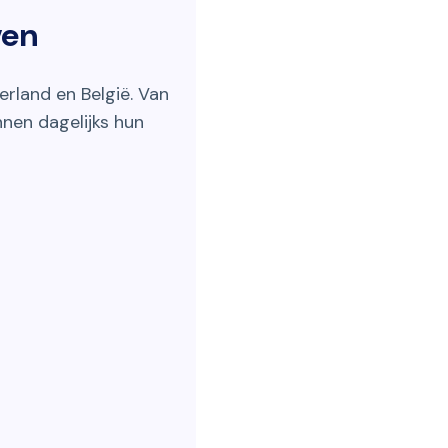
ven
rland en België. Van
nnen dagelijks hun