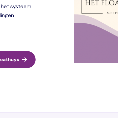
t het systeem
lingen
Floathuys