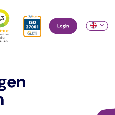
Login
Action
links
scroll
ngen
n