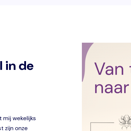
Image
 in de
 mij wekelijks
t zijn onze