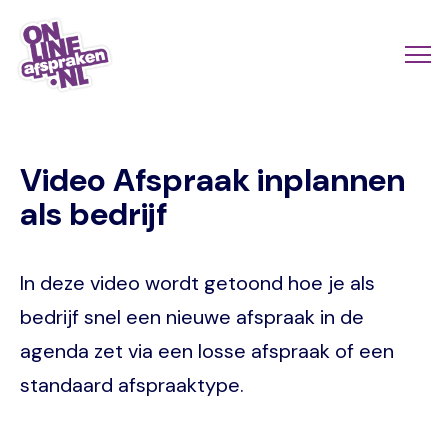
Skip
to
Actio
Ope
main
links
me
Onlineafspraken.nl
content
scroll
Video Afspraak inplannen
mobi
als bedrijf
In deze video wordt getoond hoe je als
bedrijf snel een nieuwe afspraak in de
agenda zet via een losse afspraak of een
standaard afspraaktype.