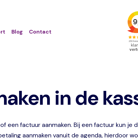
Action
Primair
links
menu
rt
Blog
Contact
maken in de ka
f een factuur aanmaken. Bij een factuur kun je d
 betaling aanmaken vanuit de agenda, hierdoor w