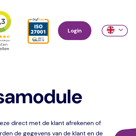
Login
Action
links
scroll
ssamodule
eze direct met de klant afrekenen of
orden de gegevens van de klant en de