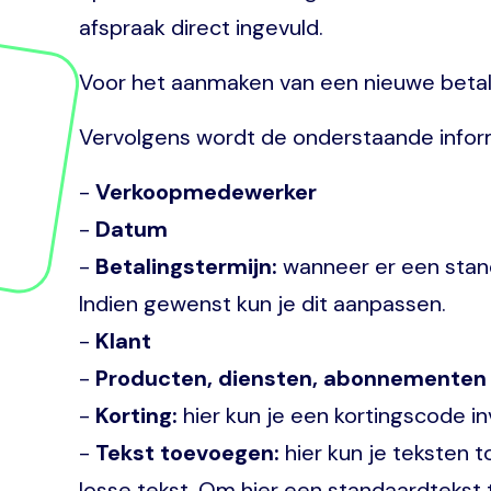
afspraak direct ingevuld.
Voor het aanmaken van een nieuwe betalin
Vervolgens wordt de onderstaande info
-
Verkoopmedewerker
-
Datum
-
Betalingstermijn:
wanneer er een standa
Indien gewenst kun je dit aanpassen.
-
Klant
-
Producten, diensten, abonnemente
-
Korting:
hier kun je een kortingscode i
-
Tekst toevoegen:
hier kun je teksten 
losse tekst. Om hier een standaardtekst 