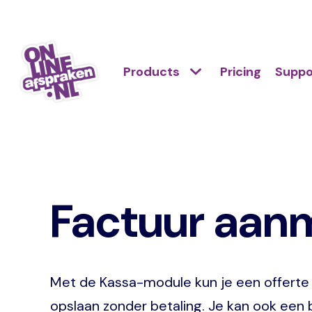
Skip
to
Action
main
Hoofdnavigatie
Primair
Products
Pricing
Suppo
links
content
menu
scroll
Onlineafspraken.nl
mobile
Factuur aan
Met de Kassa-module kun je een offerte o
opslaan zonder betaling. Je kan ook een