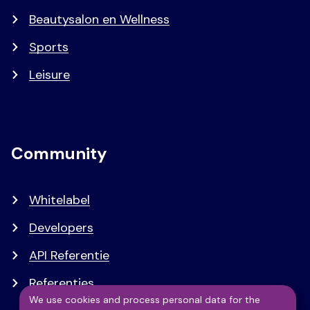
Beautysalon en Wellness
Sports
Leisure
Community
Whitelabel
Developers
API Referentie
Referenties
We use cookies and process personal data for the