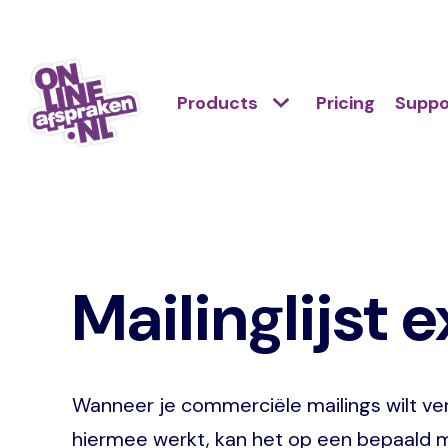
Skip
to
Action
main
Hoofdnavigatie
Primair
Products
Pricing
Suppo
links
content
menu
scroll
Onlineafspraken.nl
mobile
Mailinglijst 
Wanneer je commerciële mailings wilt ver
hiermee werkt, kan het op een bepaald m