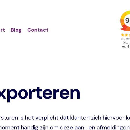
Action
Primair
links
menu
rt
Blog
Contact
exporteren
sturen is het verplicht dat klanten zich hiervoo
oment handig zijn om deze aan- en afmeldingen 