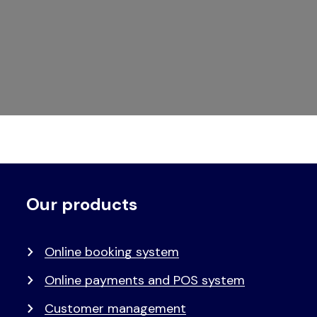
Our products
Voet
Primair
menu
Online booking system
Online payments and POS system
Customer management