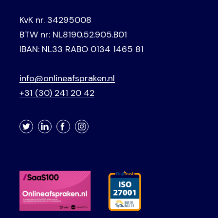
KvK nr. 34295008
BTW nr: NL8190.52.905.B01
IBAN: NL33 RABO 0134 1465 81
info@onlineafspraken.nl
+31 (30) 241 20 42
Twitter
LinkedIn
Facebook
Instagram