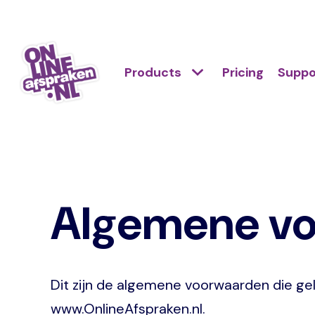
Skip
to
Action
main
Hoofdnavigatie
Primair
Products
Pricing
Suppo
links
content
menu
scroll
Onlineafspraken.nl
mobile
Algemene v
Dit zijn de algemene voorwaarden die ge
www.OnlineAfspraken.nl.