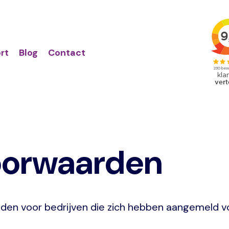
Action
Primair
links
menu
rt
Blog
Contact
oorwaarden
lden voor bedrijven die zich hebben aangemeld v