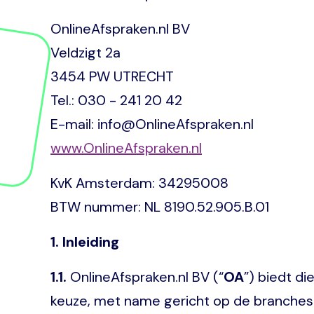
OnlineAfspraken.nl BV
Veldzigt 2a
3454 PW UTRECHT
Tel.: 030 - 241 20 42
E-mail: info@OnlineAfspraken.nl
www.OnlineAfspraken.nl
KvK Amsterdam: 34295008
BTW nummer: NL 8190.52.905.B.01
1. Inleiding
1.1.
OnlineAfspraken.nl BV (“
OA
”) biedt d
keuze, met name gericht op de branches 