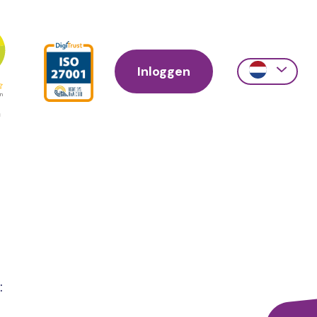
Inloggen
Action
links
scroll
: