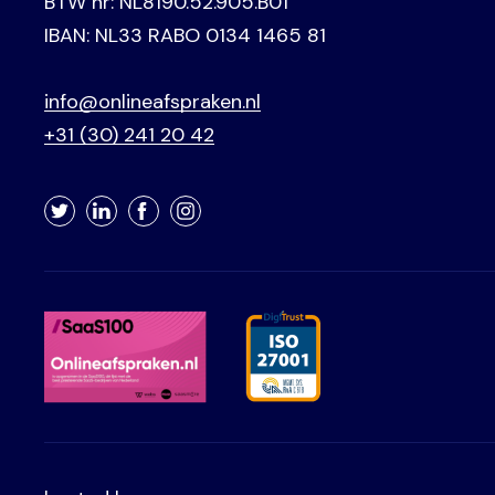
BTW nr: NL8190.52.905.B01
IBAN: NL33 RABO 0134 1465 81
info@onlineafspraken.nl
+31 (30) 241 20 42
Twitter
LinkedIn
Facebook
Instagram