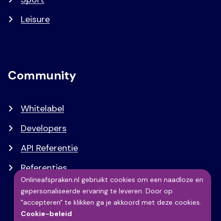
Leisure
Community
Whitelabel
Developers
API Referentie
Referenties
Onlineafspraken.nl gebruikt cookies om een naadloze en
gepersonaliseerde ervaring te leveren. Door op
Gebruik
"accepteren" te klikken ga je akkoord met deze cookies.
Cookie-beleid