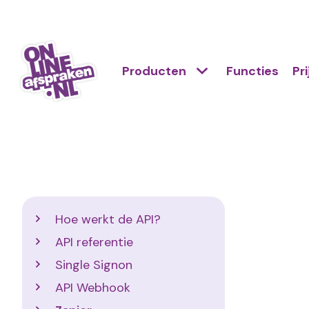
Naar
de
Action
hoofdinhoud
Hoofdnavigatie
Primair
Producten
Functies
Pr
links
menu
scroll
Onlineafspraken.nl
mobile
Developers
Hoe werkt de API?
API referentie
Single Signon
API Webhook