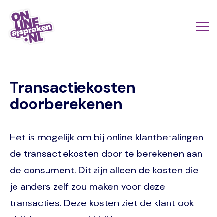
Skip
to
Actio
Ope
main
links
me
Onlineafspraken.nl
content
scroll
Transactiekosten
mobi
doorberekenen
Het is mogelijk om bij online klantbetalingen
de transactiekosten door te berekenen aan
de consument. Dit zijn alleen de kosten die
je anders zelf zou maken voor deze
transacties. Deze kosten ziet de klant ook