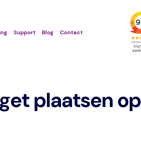
Action
Primair
links
menu
ing
Support
Blog
Contact
get plaatsen o