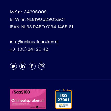
KvK nr. 34295008
BTW nr: NL8190.52.905.B01
IBAN: NL33 RABO 0134 1465 81
info@onlineafspraken.nl
+31 (30) 241 20 42
Twitter
LinkedIn
Facebook
Instagram