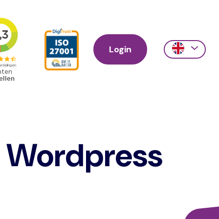
Login
Action
links
scroll
p Wordpress