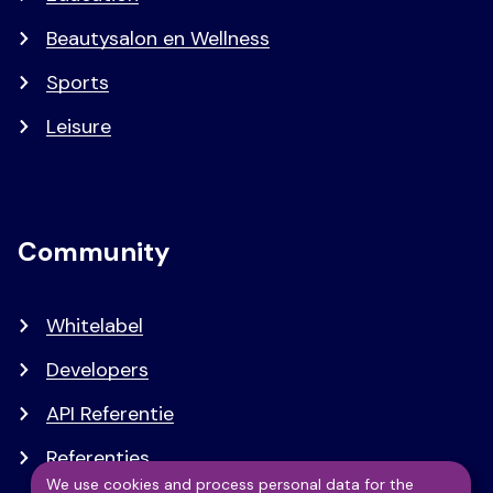
Beautysalon en Wellness
Sports
Leisure
Community
Whitelabel
Developers
API Referentie
Referenties
We use cookies and process personal data for the