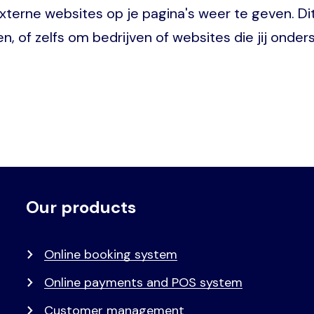
erne websites op je pagina's weer te geven. Dit 
, of zelfs om bedrijven of websites die jij onder
Our products
Voet
Primair
menu
Online booking system
Online payments and POS system
Customer management