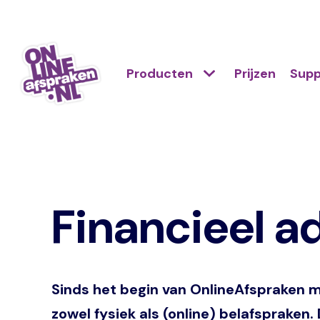
Naar
de
Action
hoofdinhoud
Hoofdnavigatie
Primair
Producten
Prijzen
Supp
links
menu
scroll
Onlineafspraken.nl
mobile
Financieel a
Sinds het begin van OnlineAfspraken m
zowel fysiek als (online) belafsprake