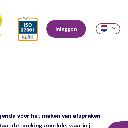
Inloggen
Action
links
scroll
agenda voor het maken van afspraken,
 staande boekingsmodule, waarin je