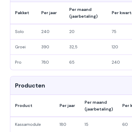
Per maand
Pakket
Per jaar
Per kwart
(jaarbetaling)
Solo
240
20
75
Groei
390
32,5
120
Pro
780
65
240
Producten
Per maand
Product
Per jaar
Per 
(jaarbetaling)
Kassamodule
180
15
60