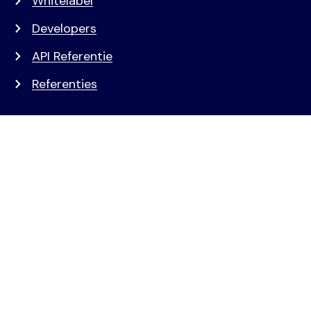
Whitelabel
Developers
API Referentie
Referenties