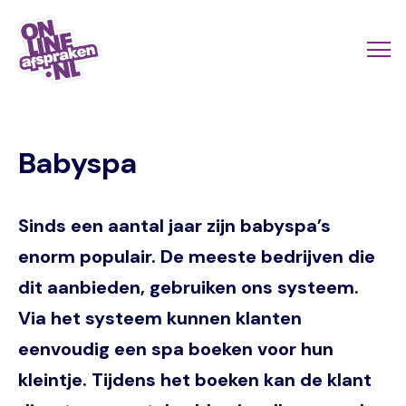
Naar
de
Actio
Ope
hoofdinhoud
links
me
Onlineafspraken.nl
scroll
Babyspa
mobi
Sinds een aantal jaar zijn babyspa’s
enorm populair. De meeste bedrijven die
dit aanbieden, gebruiken ons systeem.
Via het systeem kunnen klanten
eenvoudig een spa boeken voor hun
kleintje. Tijdens het boeken kan de klant