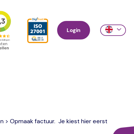
Login
Action
links
scroll
n > Opmaak factuur. Je kiest hier eerst