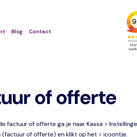
Action
Primair
links
menu
rt
Blog
Contact
ur of offerte
factuur of offerte ga je naar Kassa > Instellinge
(factuur of offerte) en klikt op het > icoontje.