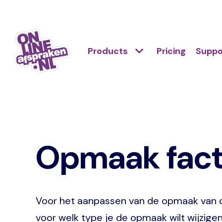
Skip
to
Action
main
Hoofdnavigatie
Primair
Products
Pricing
Suppo
links
content
menu
scroll
Onlineafspraken.nl
mobile
Opmaak factu
Voor het aanpassen van de opmaak van de 
voor welk type je de opmaak wilt wijzigen 