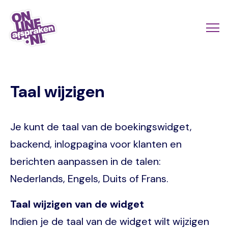
Skip
to
Actio
Ope
main
links
me
Onlineafspraken.nl
content
scroll
Taal wijzigen
mobi
Je kunt de taal van de boekingswidget,
backend, inlogpagina voor klanten en
berichten aanpassen in de talen:
Nederlands, Engels, Duits of Frans.
Taal wijzigen van de widget
Indien je de taal van de widget wilt wijzigen