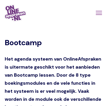
Naar
de
Actio
Ope
hoofdinhoud
links
me
Onlineafspraken.nl
scroll
Bootcamp
mobi
Het agenda systeem van OnlineAfspraken
is uitermate geschikt voor het aanbieden
van Bootcamp lessen. Door de 8 type
boekingsmodules en de vele functies in
het systeem is er veel mogelijk. Vaak
worden in de module ook de verschillende