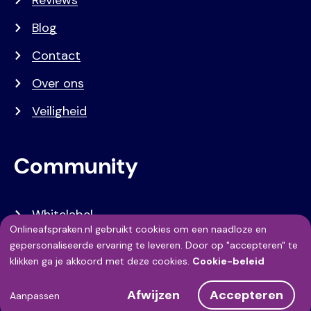
Reviews
Blog
Contact
Over ons
Veiligheid
Community
Whitelabel
Onlineafspraken.nl gebruikt cookies om een naadloze en
Developers
Gebruik
gepersonaliseerde ervaring te leveren. Door op "accepteren" te
klikken ga je akkoord met deze cookies.
Cookie-beleid
API Referentie
van
Afwijzen
Accepteren
persoonsgegevens
Aanpassen
Referenties