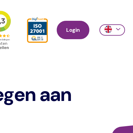
Login
Action
links
scroll
egen aan