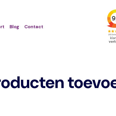
Action
Primair
links
menu
rt
Blog
Contact
roducten toevo