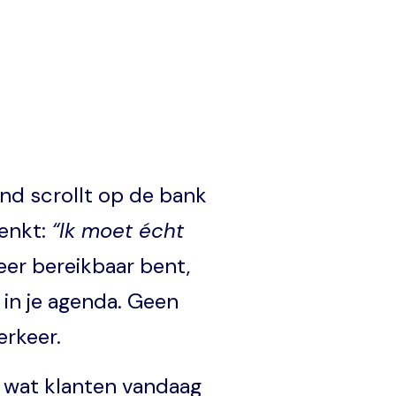
and scrollt op de bank
denkt:
“Ik moet écht
weer bereikbaar bent,
in je agenda. Geen
erkeer.
s wat klanten vandaag