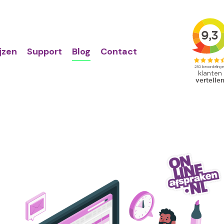
Action
Primair
links
menu
ijzen
Support
Blog
Contact
age