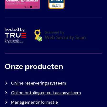
hosted by
Onze producten
Voet
Primair
menu
Online reserveringssysteem
Online betalingen en kassasysteem
Managementinformatie