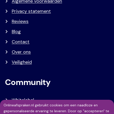
Algemene voorwaarden
Privacy statement
Reviews
Blog
Contact
Over ons
Veiligheid
Community
Whitelabel
Onlineafspraken.nl gebruikt cookies om een naadloze en
Developers
Gebruik
gepersonaliseerde ervaring te leveren. Door op "accepteren" te