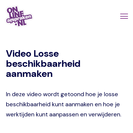
Skip
to
Actio
Ope
main
links
me
Onlineafspraken.nl
content
scroll
Video Losse
mobi
beschikbaarheid
aanmaken
In deze video wordt getoond hoe je losse
beschikbaarheid kunt aanmaken en hoe je
werktijden kunt aanpassen en verwijderen.